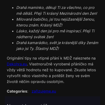
Drahá maminko, děkuji Ti za všechno, co pro
mě děláš. Přeji Ti krásný Mezinárodní den žen!
Milovaná babičko, jsi tou nejúžasnější ženou,
kterou znám. Krásný MDŽ!
Lásko, každý den jsi pro mě inspirací. Přeji Ti
nádherný svátek žen!
Drahá kamarádko, svět je krásnější díky ženám
jako jsi Ty. Šťastný MDŽ!
Originální tipy na vtipné přání k MDŽ naleznete na
Dekohra.eu
. Vlastnoručně vyrobené přáničko má
vždy větší hodnotu než to kupované. Zkuste letos
vytvořit něco vlastního a potěšit ženy ve svém
životě něčím opravdu osobitým.
Categories
:
zařizujeme.eu