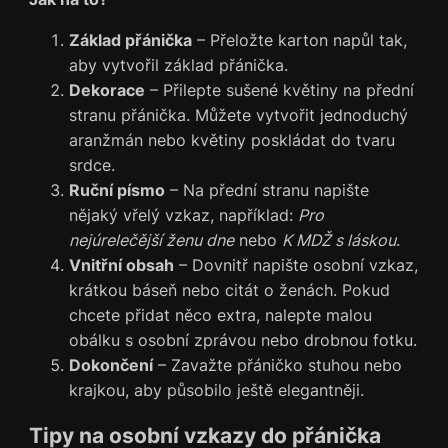
Základ přánička
– Přeložte karton napůl tak,
aby vytvořil základ přánička.
Dekorace
– Přilepte sušené květiny na přední
stranu přánička. Můžete vytvořit jednoduchý
aranžmán nebo květiny poskládat do tvaru
srdce.
Ruční písmo
– Na přední stranu napište
nějaký vřelý vzkaz, například:
Pro
nejúrelečější ženu dne
nebo
K MDŽ s láskou
.
Vnitřní obsah
– Dovnitř napište osobní vzkaz,
krátkou báseň nebo citát o ženách. Pokud
chcete přidat něco extra, nalepte malou
obálku s osobní zprávou nebo drobnou fotku.
Dokončení
– Zavažte přáničko stuhou nebo
krajkou, aby působilo ještě elegantněji.
Tipy na osobní vzkazy do přánička